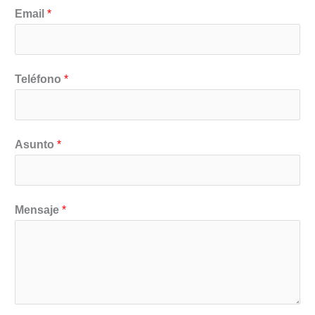
E
Email
*
m
a
i
Teléfono
*
l
*
*
Asunto
*
Mensaje
*