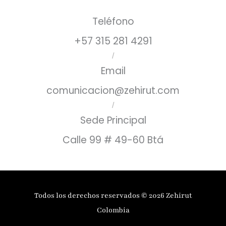
Teléfono
+57 315 281 4291
/
Email
comunicacion@zehirut.com
/
Sede Principal
Calle 99 # 49-60 Btá
Todos los derechos reservados © 2026 Zehirut
Colombia