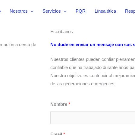
o
Nosotros
Servicios
PQR
Línea ética
Resp
Escríbanos
ormación a cerca de
No dude en enviar un mensaje con sus s
Nuestros clientes pueden confiar plename
confiable que ha trabajado durante años par
Nuestro objetivo es contribuir al mejoramie
de las generaciones emergentes.
Nombre
*
Email
*