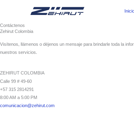
Ir
Inici
al
contenido
Contáctenos
Zehirut Colombia
Visítenos, llámenos o déjenos un mensaje para brindarle toda la inf
nuestros servicios.
ZEHIRUT COLOMBIA
Calle 99 # 49-60
+57 315 2814291
8:00 AM a 5:00 PM
comunicacion@zehirut.com