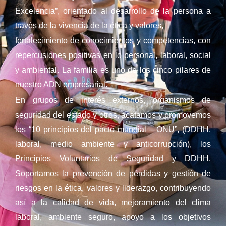
Excelencia”, orientado al desarrollo de la persona a
través de la vivencia de la ética y valores,
fortalecimiento de conocimientos y competencias, con
repercusiones positivas en lo personal, laboral, social
y ambiental. La familia es uno de los cinco pilares de
nuestro ADN empresarial.
En grupos de interés externos, organismos de
seguridad del estado y otros, acatamos y promovemos
los “10 principios del pacto mundial – ONU”, (DDHH,
laboral, medio ambiente y anticorrupción), los
Principios Voluntarios de Seguridad y DDHH.
Soportamos la prevención de pérdidas y gestión de
riesgos en la ética, valores y liderazgo, contribuyendo
así a la calidad de vida, mejoramiento del clima
laboral, ambiente seguro, apoyo a los objetivos