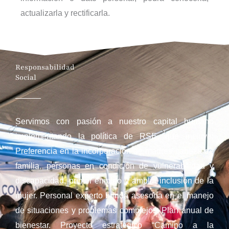
actualizarla y rectificarla.
Responsabilidad
Social
Servimos con pasión a nuestro capital humano
implementando la política de RSE, que incluye:
Preferencia en la incorporación de madres cabeza de
familia, personas en condición de vulnerabilidad y
discapacidad, primer empleo y amplia inclusión de la
mujer. Personal experto brinda asesoría en el manejo
de situaciones y problemas complejos. Plan anual de
bienestar. Proyecto estratégico “Camino a la